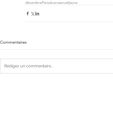
décembre
Paris
duo
rose
noël
jaune
Commentaires
Rédigez un commentaire...