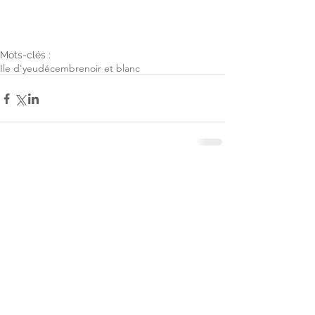
Mots-clés :
Ile d'yeu
décembre
noir et blanc
Commentaires
Rédigez un commentaire...
© Claire Le Baron photographies