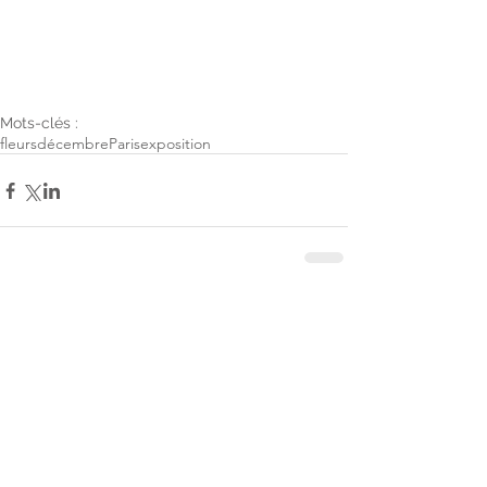
Mots-clés :
fleurs
décembre
Paris
exposition
Commentaires
Rédigez un commentaire...