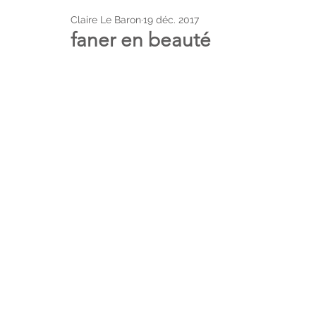
Claire Le Baron
19 déc. 2017
faner en beauté
moments
lieux
CLB