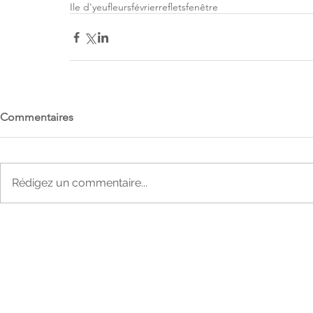
Ile d'yeu
fleurs
février
reflets
fenêtre
Commentaires
Rédigez un commentaire...