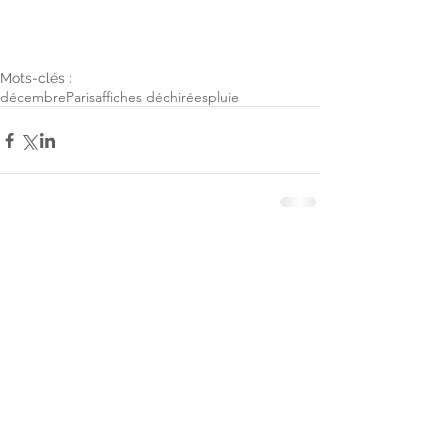
Mots-clés :
décembre
Paris
affiches déchirées
pluie
Commentaires
Rédigez un commentaire...
© Claire Le Baron photographies